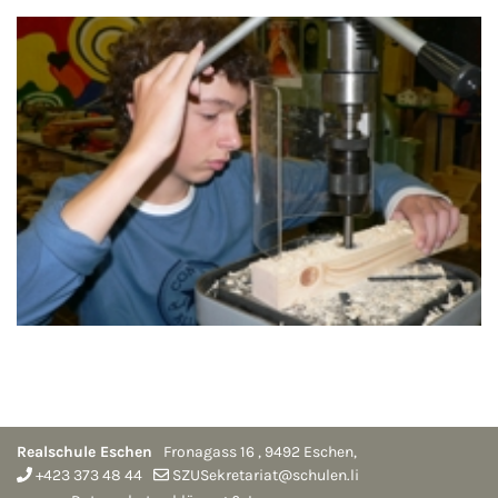
Realschule Eschen
Fronagass 16
,
9492
Eschen
,
+423 373 48 44
SZUSekretariat@schulen.li