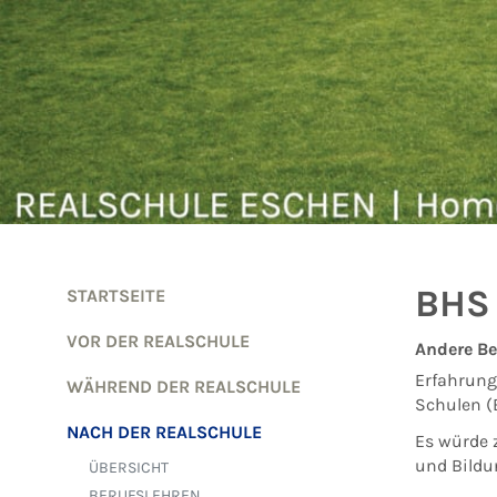
Zum Inhalt springen
BHS
STARTSEITE
VOR DER REALSCHULE
Andere Be
Erfahrung
WÄHREND DER REALSCHULE
Schulen (
NACH DER REALSCHULE
Es würde z
und Bildu
ÜBERSICHT
BERUFSLEHREN