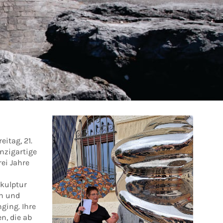
itag, 21.
nzigartige
rei Jahre
Skulptur
en und
ging. Ihre
n, die ab