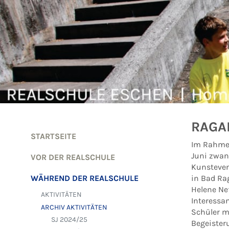
Zum Inhalt springen
RAGA
STARTSEITE
Im Rahmen
Juni zwan
VOR DER REALSCHULE
Kunstevent
WÄHREND DER REALSCHULE
in Bad Ra
Helene Ne
AKTIVITÄTEN
Interessa
ARCHIV AKTIVITÄTEN
Schüler mi
SJ 2024/25
Begeister