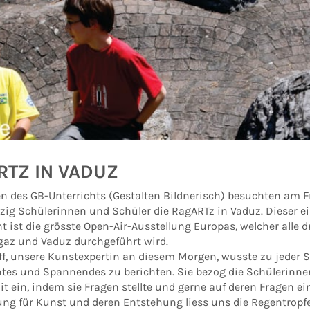
RTZ IN VADUZ
 des GB-Unterrichts (Gestalten Bildnerisch) besuchten am Fre
zig Schülerinnen und Schüler die RagARTz in Vaduz. Dieser ei
 ist die grösste Open-Air-Ausstellung Europas, welcher alle d
gaz und Vaduz durchgeführt wird.
ff, unsere Kunstexpertin an diesem Morgen, wusste zu jeder 
ntes und Spannendes zu berichten. Sie bezog die Schülerinn
t ein, indem sie Fragen stellte und gerne auf deren Fragen ein
ung für Kunst und deren Entstehung liess uns die Regentropfe