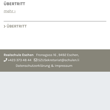
ÜBERTRITT
mehr
›
ÜBERTRITT
Realschule Eschen
Fronagass 16
,
9492
Eschen
,
+423 373 48 44
SZUSekretariat@schulen.li
Datenschutzerklärung & Impressum
anmelden