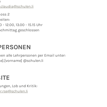
n
.claudia@schulen.li
oss 2
eiten:
 - 12.00, 13.00 - 15.15 Uhr
Nachmittag geschlossen
PERSONEN
hen alle Lehrpersonen per Email unter:
].[vorname] @schulen.li
ITE
ungen, Lob und Kritik:
.rse@schulen.li