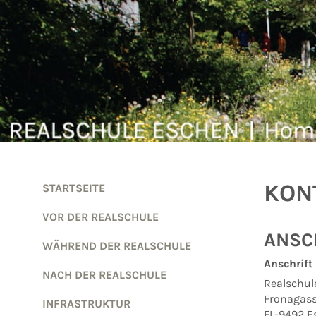
Zum Inhalt springen
KON
STARTSEITE
VOR DER REALSCHULE
ANSC
WÄHREND DER REALSCHULE
Anschrift
NACH DER REALSCHULE
Realschul
Fronagass
INFRASTRUKTUR
FL-9492 E