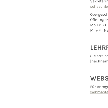
Sekretäri
schaechle
Obergesch
Öffnungsz
Mo-Fr: 7.00
Mi + Fr: 
LEHR
Sie erreic
[nachname
WEBS
Für Anreg
webmaster