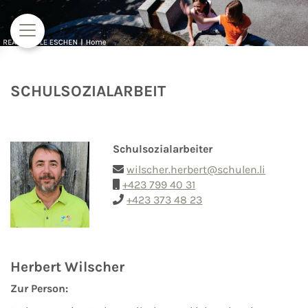
Zum Inhalt springen
SCHULSOZIALARBEIT
Schulsozialarbeiter
wilscher.herbert@schulen.li
+423 799 40 31
+423 373 48 23
Herbert Wilscher
Zur Person: