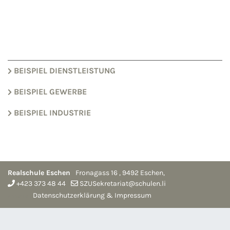
BEISPIEL DIENSTLEISTUNG
BEISPIEL GEWERBE
BEISPIEL INDUSTRIE
Realschule Eschen
Fronagass 16
,
9492
Eschen
,
+423 373 48 44
SZUSekretariat@schulen.li
Datenschutzerklärung & Impressum
anmelden