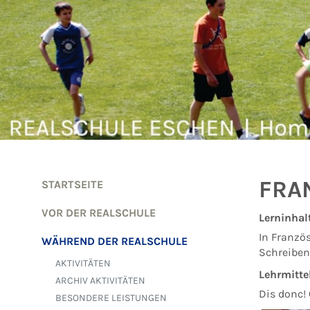
Zum Inhalt springen
FRA
STARTSEITE
VOR DER REALSCHULE
Lerninhal
In Franzö
WÄHREND DER REALSCHULE
Schreiben
AKTIVITÄTEN
Lehrmitte
ARCHIV AKTIVITÄTEN
Dis donc!
BESONDERE LEISTUNGEN