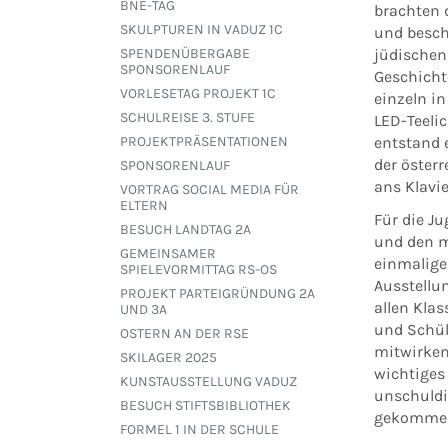
BNE-TAG
brachten d
SKULPTUREN IN VADUZ 1C
und besch
jüdischen
SPENDENÜBERGABE
SPONSORENLAUF
Geschicht
VORLESETAG PROJEKT 1C
einzeln in
SCHULREISE 3. STUFE
LED-Tee­li
entstand e
PROJEKTPRÄSENTATIONEN
der öster
SPONSORENLAUF
ans Kla­vie
VORTRAG SOCIAL MEDIA FÜR
ELTERN
Für die J
BESUCH LANDTAG 2A
und den m
GEMEINSAMER
einmalige 
SPIELEVORMITTAG RS-OS
Ausstellu
PROJEKT PARTEIGRÜNDUNG 2A
allen Kla
UND 3A
und Schül
OSTERN AN DER RSE
mitwirken
SKILAGER 2025
wichtiges 
KUNSTAUSSTELLUNG VADUZ
unschuldi
BESUCH STIFTSBIBLIOTHEK
gekommen
FORMEL 1 IN DER SCHULE