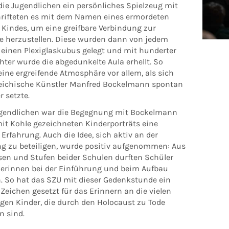
ie Jugendlichen ein per­sönliches Spielzeug mit
rifteten es mit dem Namen eines ermordeten
 Kindes, um eine greifbare Verbindung zur
e her­zustellen. Diese wurden dann von jedem
 einen Plexi­glaskubus gelegt und mit hunderter
chter wurde die abgedunkelte Aula erhellt. So
ine ergreifende Atmosphäre vor allem, als sich
reichische Künstler Manfred Bockelmann spontan
r setzte.
ugendlichen war die Begegnung mit Bo­ckelmann
it Kohle gezeichneten Kinderpor­träts eine
Erfahrung. Auch die Idee, sich aktiv an der
ng zu beteiligen, wurde positiv aufgenommen: Aus
ssen und Stufen beider Schulen durften Schüler
erinnen bei der Einführung und beim Aufbau
. So hat das SZU mit dieser Gedenkstunde ein
Zeichen gesetzt für das Erinnern an die vielen
gen Kinder, die durch den Holocaust zu Tode
 sind.