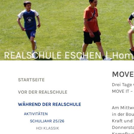
Zum Inhalt springen
MOVE 
STARTSEITE
Drei Tage
MOVE IT –
VOR DER REALSCHULE
WÄHREND DER REALSCHULE
Am Mittwo
AKTIVITÄTEN
in der Bou
Kraft und
SCHULJAHR 25/26
Donnersta
HOI KLASSIK
Kampfkuns