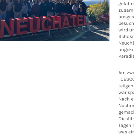
gefahre
zusamm
ausges
besuch
wird un
Schoko
Neuchâ
angeko
Paradi
Am zwe
„CESCO
teilge
war sp
Nach e
Nachmi
gemach
Die Alt
Tagen 
was ei