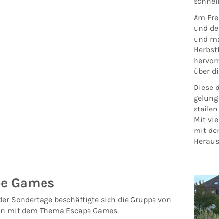
schnell
Am Fre
und dem
und ma
Herbst
hervorr
über d
Diese 
gelunge
steile
Mit vi
mit der
Heraus
pe Games
er Sondertage beschäftigte sich die Gruppe von
hn mit dem Thema Escape Games.