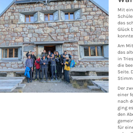
Mit ein
Schüle
das sc
Glück b
konnte
Am Mit
das alt
in Trie
die be
Seite. 
Stimmu
Der zwe
einer f
nach d
ging es
den Ab
gemein
für ei