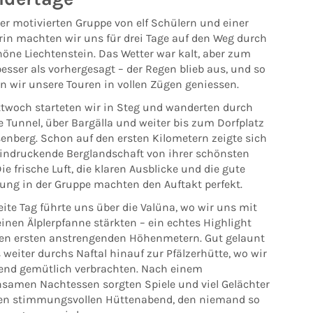
er motivierten Gruppe von elf Schülern und einer
rin machten wir uns für drei Tage auf den Weg durch
höne Liechtenstein. Das Wetter war kalt, aber zum
esser als vorhergesagt – der Regen blieb aus, und so
n wir unsere Touren in vollen Zügen geniessen.
twoch starteten wir in Steg und wanderten durch
e Tunnel, über Bargälla und weiter bis zum Dorfplatz
senberg. Schon auf den ersten Kilometern zeigte sich
eindruckende Berglandschaft von ihrer schönsten
Die frische Luft, die klaren Ausblicke und die gute
ng in der Gruppe machten den Auftakt perfekt.
ite Tag führte uns über die Valüna, wo wir uns mit
einen Älplerpfanne stärkten – ein echtes Highlight
en ersten anstrengenden Höhenmetern. Gut gelaunt
 weiter durchs Naftal hinauf zur Pfälzerhütte, wo wir
end gemütlich verbrachten. Nach einem
samen Nachtessen sorgten Spiele und viel Gelächter
nen stimmungsvollen Hüttenabend, den niemand so