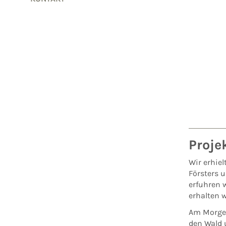
Proje
Wir erhiel
Försters u
erfuhren w
erhalten 
Am Morgen
den Wald 