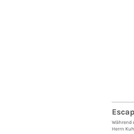
Esca
Während d
Herrn Ku