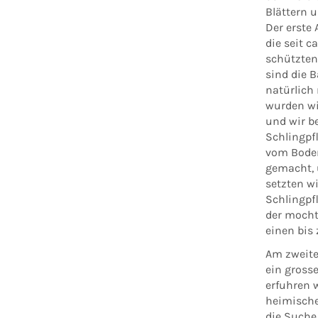
Blättern 
Der erste 
die seit 
schützten
sind die 
natürlich 
wurden wi
und wir b
Schlingpf
vom Boden
gemacht, 
setzten w
Schlingpfl
der mocht
einen bis
Am zweite
ein grosse
erfuhren w
heimische
die Suche