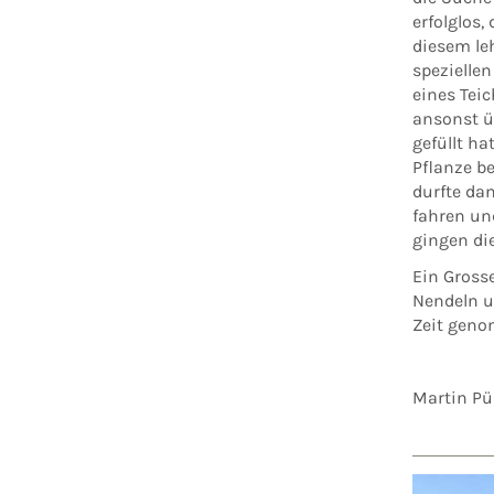
erfolglos,
diesem leh
speziellen
eines Teic
ansonst 
gefüllt ha
Pflanze be
durfte da
fahren un
gingen di
Ein Gross
Nendeln un
Zeit geno
Martin Pü