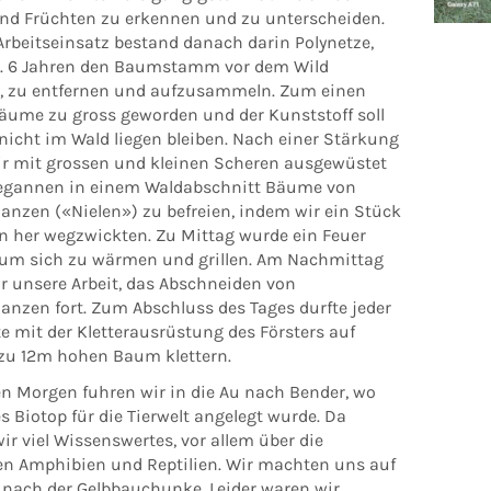
und Früchten zu erkennen und zu unterscheiden.
Arbeitseinsatz bestand danach darin Polynetze,
ca. 6 Jahren den Baumstamm vor dem Wild
, zu entfernen und aufzusammeln. Zum einen
Bäume zu gross geworden und der Kunststoff soll
nicht im Wald liegen bleiben. Nach einer Stärkung
r mit grossen und kleinen Scheren ausgewüstet
egannen in einem Waldabschnitt Bäume von
lanzen («Nielen») zu befreien, indem wir ein Stück
 her wegzwickten. Zu Mittag wurde ein Feuer
um sich zu wärmen und grillen. Am Nachmittag
ir unsere Arbeit, das Abschneiden von
anzen fort. Zum Abschluss des Tages durfte jeder
e mit der Kletterausrüstung des Försters auf
 zu 12m hohen Baum klettern.
n Morgen fuhren wir in die Au nach Bender, wo
s Biotop für die Tierwelt angelegt wurde. Da
ir viel Wissenswertes, vor allem über die
n Amphibien und Reptilien. Wir machten uns auf
 nach der Gelbbauchunke. Leider waren wir