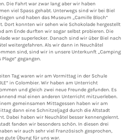
n. Die Fahrt war zwar lang aber wir haben
en viel Spass gehabt. Unterwegs sind wir bei Biel
tiegen und haben das Museum „Camille Bloch“
t. Dort konnten wir sehen wie Schokolade hergestellt
d am Ende durften wir sogar selbst probieren. Die
lade war superlecker. Danach sind wir über Biel nach
tel weitergefahren. Als wir dann in Neuchâtel
mmen sind, sind wir in unsere Unterkunft „Camping
s Plage“ gegangen.
iten Tag waren wir am Vormittag in der Schule
LE“ in Colombier. Wir haben am Unterricht
nommen und gleich zwei neue Freunde gefunden. Es
annend mal einen anderen Unterricht mitzuerleben.
inem gemeinsamen Mittagessen haben wir am
ttag dann eine Schnitzeljagd durch die Altstadt
t. Dabei haben wir Neuchâtel besser kennengelernt.
stadt fanden wir besonders schön. In diesen drei
haben wir auch sehr viel Französisch gesprochen,
ne gute Übung für uns war.