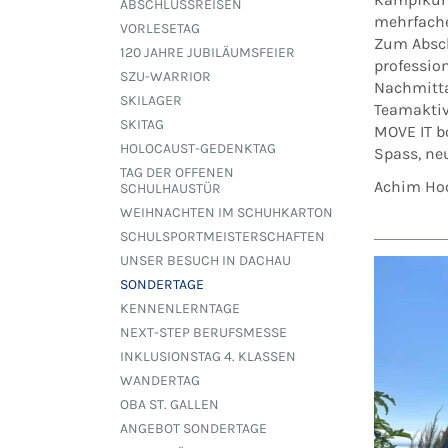
ABSCHLUSSREISEN
mehrfache
VORLESETAG
Zum Absch
120 JAHRE JUBILÄUMSFEIER
professio
SZU-WARRIOR
Nachmitta
SKILAGER
Teamaktiv
SKITAG
MOVE IT b
HOLOCAUST-GEDENKTAG
Spass, ne
TAG DER OFFENEN
Achim Ho
SCHULHAUSTÜR
WEIHNACHTEN IM SCHUHKARTON
SCHULSPORTMEISTERSCHAFTEN
UNSER BESUCH IN DACHAU
SONDERTAGE
KENNENLERNTAGE
NEXT-STEP BERUFSMESSE
INKLUSIONSTAG 4. KLASSEN
WANDERTAG
OBA ST. GALLEN
ANGEBOT SONDERTAGE