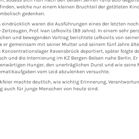
finden, welche nur einem kleinen Bruchteil der getöteten Kin
mbolisch gedenken.
 eindrücklich waren die Ausführungen eines der letzten noch
Zeitzeugen, Prof. Ivan Lefkovits (89 Jahre). In einem sehr per
ichen und bewegenden Vortrag berichtete Lefkovits von seine
e er gemeinsam mit seiner Mutter und seinem fünf Jahre ält
 Konzentrationslager Ravensbrück deportiert, später folgte d
ch und die Internierung im KZ Bergen-Belsen nahe Berlin. Er 
genwärtigen Hunger, den unerträglichen Durst und wie seine 
matikaufgaben vom Leid abzulenken versuchte.
kfeier machte deutlich, wie wichtig Erinnerung, Verantwortu
 auch für junge Menschen von heute sind.