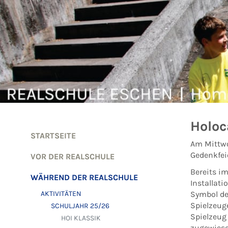
Zum Inhalt springen
Holoc
STARTSEITE
Am Mittwo
Gedenkfei
VOR DER REALSCHULE
Bereits i
WÄHREND DER REALSCHULE
Installat
AKTIVITÄTEN
Symbol de
Spielzeug
SCHULJAHR 25/26
Spielzeug
HOI KLASSIK
zugewiese