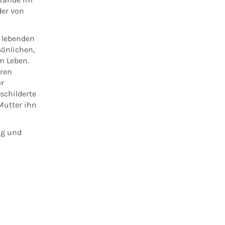
der von
 lebenden
sönlichen,
m Leben.
eren
er
schilderte
Mutter ihn
ng und