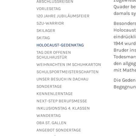
ABSCHLUSSREISEN
Quader be
VORLESETAG
damals sy
120 JAHRE JUBILÄUMSFEIER
Besonders
SZU-WARRIOR
Holocaust-
SKILAGER
eindrückl
SKITAG
1944 wurd
HOLOCAUST-GEDENKTAG
Bruder ins
TAG DER OFFENEN
Todesmars
SCHULHAUSTÜR
den allge
WEIHNACHTEN IM SCHUHKARTON
mit Mathe
SCHULSPORTMEISTERSCHAFTEN
UNSER BESUCH IN DACHAU
Die Geden
Begegnung
SONDERTAGE
KENNENLERNTAGE
NEXT-STEP BERUFSMESSE
INKLUSIONSTAG 4. KLASSEN
WANDERTAG
OBA ST. GALLEN
ANGEBOT SONDERTAGE