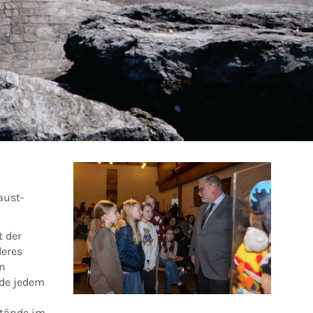
aust-
 der
deres
n
rde jedem
stände im