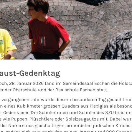
aust-Gedenktag
ch, 28. Januar 2026 fand im Gemeindesaal Eschen die Holoc
er der Oberschule und der Realschule Eschen statt.
m vergangenen Jahr wurde diesem besonderen Tag gedacht mit
ion eines Kubikmeter grossen Quaders aus Plexiglas als beson
r Gedenkfeier. Die Schülerinnen und Schüler des SZU brachte
e wie Puppen, Plüschtiere oder Spielzeugautos mit. Dabei wu
 der Name eines gleichaltrigen, ermordeten jüdischen Kindes
n, sodass sich nun nach den beiden Jahren rund 800 Gegen