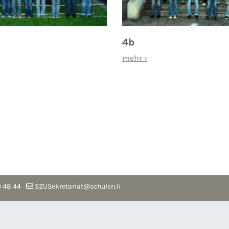
4b
mehr
›
 48 44
SZUSekretariat@schulen.li