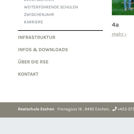
WEITERFÜHRENDE SCHULEN
ZWISCHENJAHR
KARRIERE
4a
mehr
›
INFRASTRUKTUR
INFOS & DOWNLOADS
ÜBER DIE RSE
KONTAKT
Realschule Eschen
Fronagass 16
,
9492
Eschen
,
+423 373