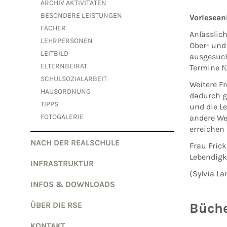
ARCHIV AKTIVITÄTEN
BESONDERE LEISTUNGEN
Vorlesean
FÄCHER
Anlässlich
LEHRPERSONEN
Ober- und
LEITBILD
ausgesuch
ELTERNBEIRAT
Termine f
SCHULSOZIALARBEIT
Weitere F
HAUSORDNUNG
dadurch g
TIPPS
und die L
FOTOGALERIE
andere Wel
erreichen
NACH DER REALSCHULE
Frau Fric
Lebendigk
INFRASTRUKTUR
(Sylvia La
INFOS & DOWNLOADS
ÜBER DIE RSE
Bücher
KONTAKT