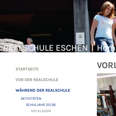
Zum Inhalt springen
VOR
STARTSEITE
VOR DER REALSCHULE
WÄHREND DER REALSCHULE
AKTIVITÄTEN
SCHULJAHR 25/26
HOI KLASSIK